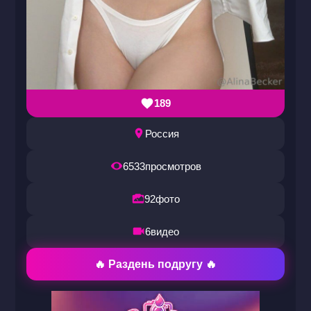
189
Россия
6533
просмотров
92
фото
6
видео
🔥 Раздень подругу 🔥