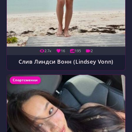
2.7к
16
195
2
Слив Линдси Вонн (Lindsey Vonn)
Рубрика записи:
Спортсменки