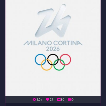
8.0к
25
30
0