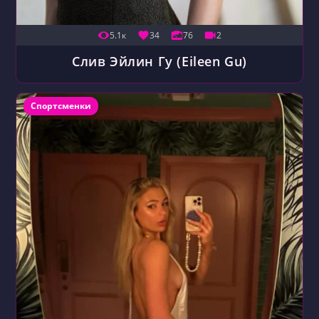
5.1к
34
76
2
Слив Эйлин Гу (Eileen Gu)
Рубрика записи:
Спортсменки