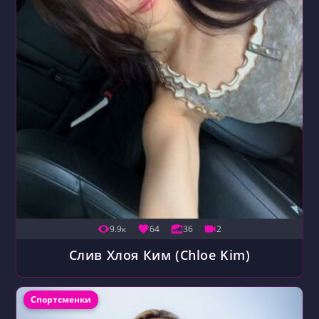
9.9к
64
36
2
Слив Хлоя Ким (Chloe Kim)
Рубрика записи:
Спортсменки