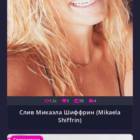
1.2к
0
98
4
Слив Микаэла Шиффрин (Mikaela
Shiffrin)
Рубрика записи:
Спортсменки