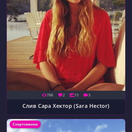
788
2
15
3
Слив Сара Хектор (Sara Hector)
Рубрика записи:
Спортсменки