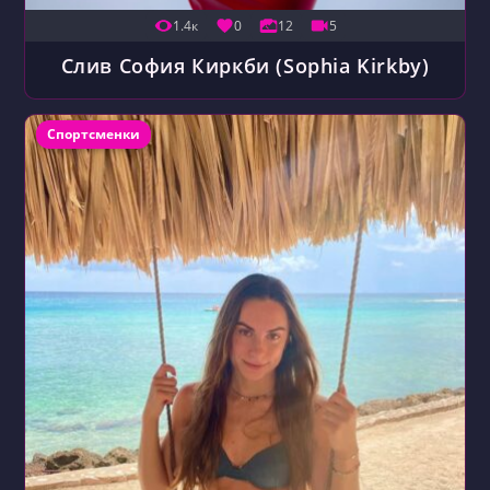
1.4к
0
12
5
Слив София Киркби (Sophia Kirkby)
Рубрика записи:
Спортсменки