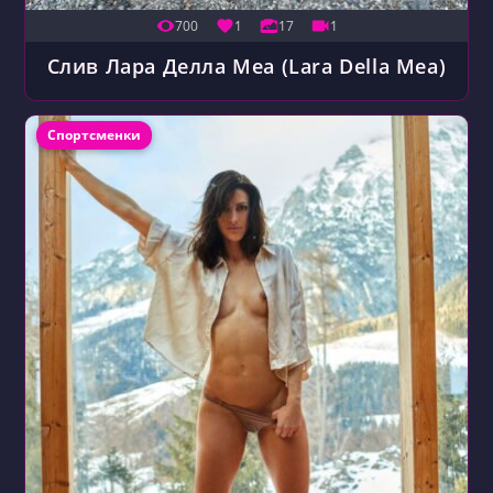
700
1
17
1
Слив Лара Делла Меа (Lara Della Mea)
Рубрика записи:
Спортсменки