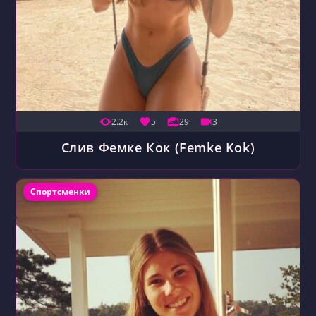
2.2к
5
29
3
Слив Фемке Кок (Femke Kok)
Рубрика записи:
Спортсменки