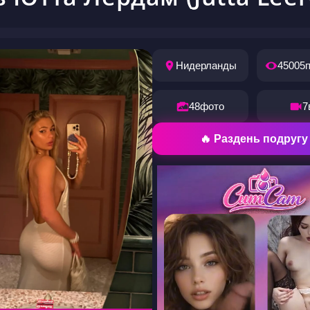
Нидерланды
45005
48
фото
7
🔥 Раздень подругу