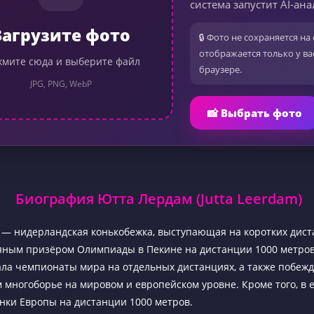
система запустит AI-ана
Загрузите фото
🔒 Фото не сохраняется на 
отображается только у ва
мите сюда и выберите файл
браузере.
JPG, PNG, WebP
📸 Выбрать фото
Биография Ютта Лердам (Jutta Leerdam)
— нидерландская конькобежка, выступающая на коротких дист
яным призёром Олимпиады в Пекине на дистанции 1000 метров
ла чемпионаты мира на отдельных дистанциях, а также побежд
 многоборье на мировом и европейском уровне. Кроме того, в е
нки Европы на дистанции 1000 метров.