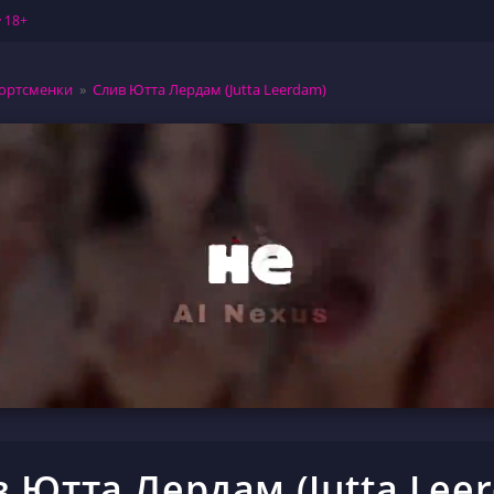
 18+
ортсменки
»
Слив Ютта Лердам (Jutta Leerdam)
 Ютта Лердам (Jutta Lee