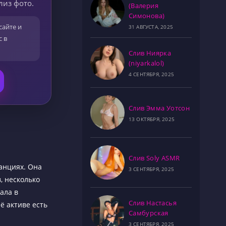
лиз фото.
(Валерия
Симонова)
сайте и
31 АВГУСТА, 2025
с в
Слив Ниярка
(niyarkalol)
4 СЕНТЯБРЯ, 2025
Слив Эмма Уотсон
13 ОКТЯБРЯ, 2025
Слив Soly ASMR
анциях. Она
3 СЕНТЯБРЯ, 2025
, несколько
ала в
Слив Настасья
ё активе есть
Самбурская
3 СЕНТЯБРЯ, 2025