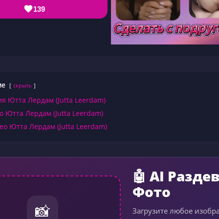
139
ие
скрыть
я Ютта Лердам (Jutta Leerdam)
о Ютта Лердам (Jutta Leerdam)
ео Ютта Лердам (Jutta Leerdam)
🤖 AI Разде
Фото
📸
Загрузите любое изобр