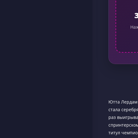
Наж
Ютта Лердам 
стала серебр
раз выигрыва
спринтерском
титул чемпио