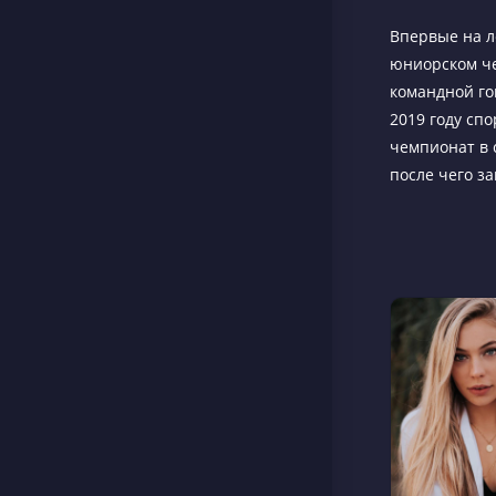
Впервые на лё
юниорском че
командной гон
2019 году сп
чемпионат в 
после чего з