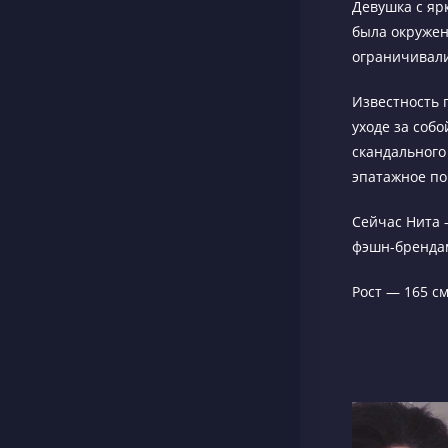
Девушка с яр
была окружен
ограничивали
Известность 
уходе за соб
скандального
эпатажное по
Сейчас Нита 
фэшн-брендам
Рост — 165 с