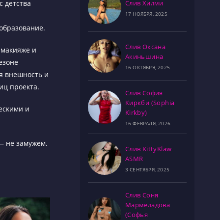
Слив Хилми
с детства
17 НОЯБРЯ, 2025
 образование.
Слив Оксана
 макияже и
Акиньшина
езоне
16 ОКТЯБРЯ, 2025
ая внешность и
иц проекта.
Слив София
Киркби (Sophia
ескими и
Kirkby)
16 ФЕВРАЛЯ, 2026
 — не замужем.
Слив KittyKlaw
ASMR
3 СЕНТЯБРЯ, 2025
Слив Соня
Мармеладова
(Софья