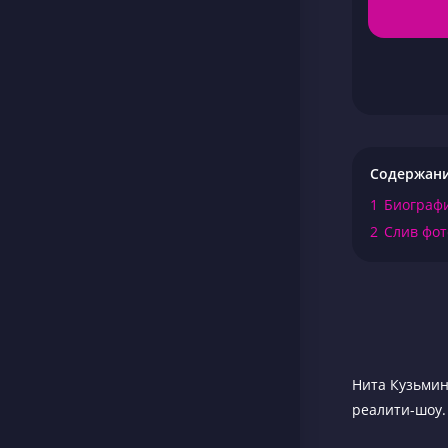
Содержан
1
Биограф
2
Слив фот
Нита Кузьмин
реалити-шоу.