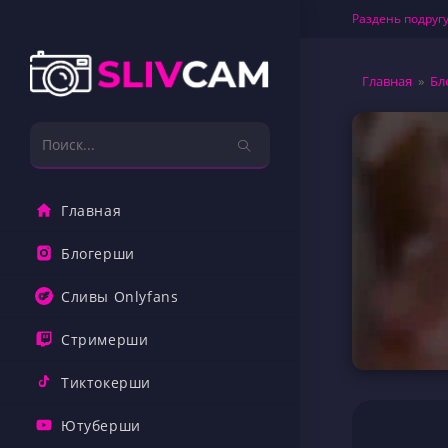
Перейти
Раздень подругу
к
содержимому
Главная
»
Бл
Поиск
на
сайте
Главная
Блогерши
Сливы Onlyfans
Стримерши
Тиктокерши
Ютуберши