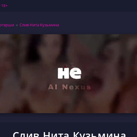
 18+
огерши
»
Слив Нита Кузьмина
Слив Нита Кузьмина