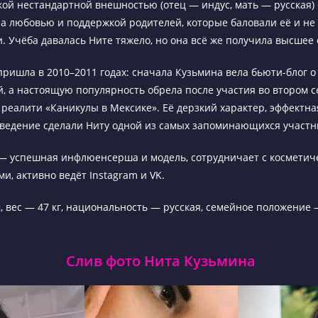
кой нестандартной внешностью (отец — индус, мать — русская) 
а любовью и поддержкой родителей, которые баловали её и не
. Учёба давалась Ните тяжело, но она всё же получила высшее
пришла в 2010–2011 годах: сначала Кузьмина вела бьюти-блог о
ой, а настоящую популярность обрела после участия во втором с
 реалити «Каникулы в Мексике». Её дерзкий характер, эффектн
ведение сделали Ниту одной из самых запоминающихся участн
— успешная инфлюенсерша и модель, сотрудничает с косметич
и, активно ведёт Instagram и VK.
м, вес — 47 кг, национальность — русская, семейное положение
Слив фото Нита Кузьмина