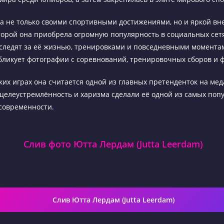
а не только своими спортивными достижениями, но и яркой вн
торой она приобрела огромную популярность в социальных се
следят за её жизнью, тренировками и повседневными момента
бликует фотографии с соревнований, тренировочных сборов и ф
их играх она считается одной из главных претенденток на мед
 целеустремлённость и харизма сделали её одной из самых поп
современности.
Слив фото Ютта Лердам (Jutta Leerdam)
Слив Ютта Лердам (Jutta Leerdam)