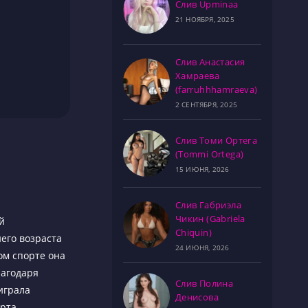
Слив Upminaa
21 НОЯБРЯ, 2025
Слив Анастасия
Хамраева
(farruhhhamraeva)
2 СЕНТЯБРЯ, 2025
Слив Томи Ортега
(Tommi Ortega)
15 ИЮНЯ, 2026
Слив Габриэла
Чикин (Gabriela
й
Chiquin)
его возраста
24 ИЮНЯ, 2026
ом спорте она
лагодаря
Слив Полина
играла
Денисова
рта.