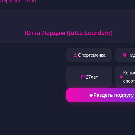
ктор (Sara Hector)
Ютта Лердам (Jutta Leerdam)
Спортсменка
Ни
Конь
27
лет
спорт
🔥Раздеть подругу