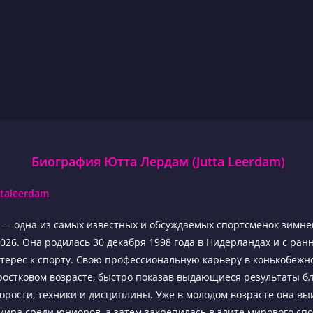
Биография Ютта Лердам (Jutta Leerdam)
ttaleerdam
— одна из самых известных и обсуждаемых спортсменок зимне
26. Она родилась 30 декабря 1998 года в Нидерландах и с ранн
терес к спорту. Свою профессиональную карьеру в конькобежн
ростковом возрасте, быстро показав выдающиеся результаты б
орости, техники и дисциплины. Уже в молодом возрасте она вы
ира среди юниоров, а затем закрепилась в элите мирового спо