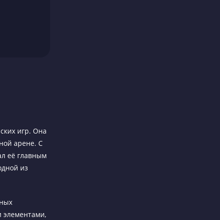
ских игр. Она
ной арене. С
ал её главным
одной из
дных
и элементами,