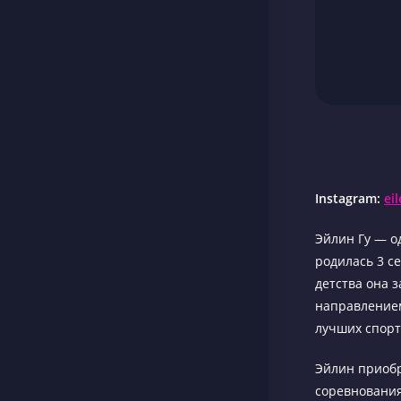
Instagram:
ei
Эйлин Гу — о
родилась 3 с
детства она 
направлением
лучших спорт
Эйлин приобр
соревнования