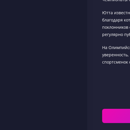
Ютта известн
благодаря ко
поклонников 
регулярно пу
На Олимпийск
уверенность,
спортсменок 