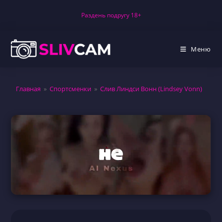
Перейти
Раздень подругу 18+
к
содержимому
Меню
Главная
»
Спортсменки
»
Слив Линдси Вонн (Lindsey Vonn)