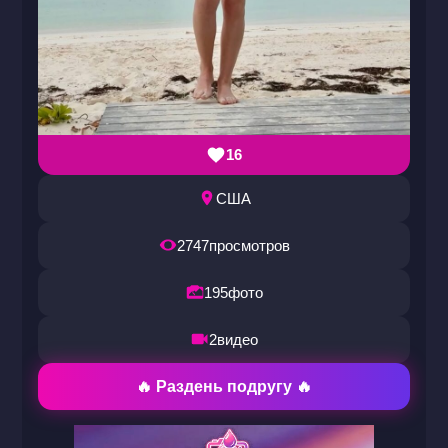
16
США
2747
просмотров
195
фото
2
видео
🔥 Раздень подругу 🔥