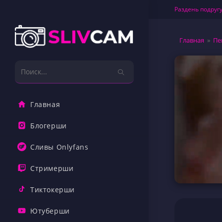
Перейти
Раздень подругу
к
содержимому
Главная
»
Пе
Поиск
на
сайте
Главная
Блогерши
Сливы Onlyfans
Стримерши
Тиктокерши
Ютуберши