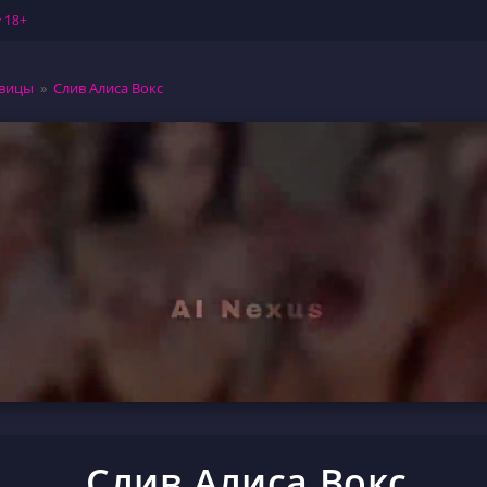
 18+
вицы
»
Слив Алиса Вокс
Слив Алиса Вокс