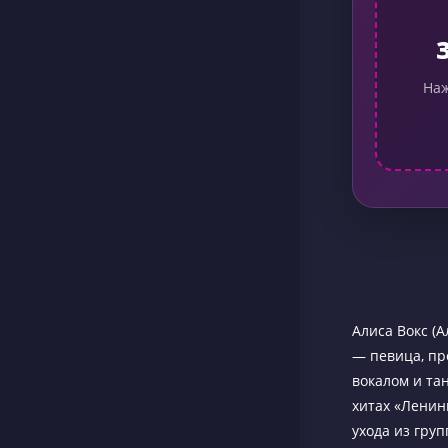
Наж
Алиса Вокс (
— певица, пр
вокалом и та
хитах «Ленин
ухода из гру