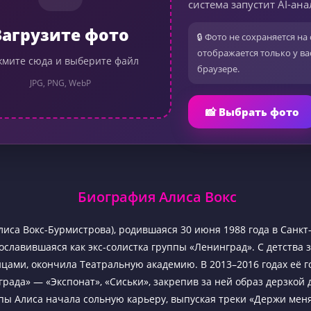
система запустит AI-ана
Загрузите фото
🔒 Фото не сохраняется на 
отображается только у ва
мите сюда и выберите файл
браузере.
JPG, PNG, WebP
📸 Выбрать фото
Биография Алиса Вокс
Алиса Вокс-Бурмистрова), родившаяся 30 июня 1988 года в Санкт
ославившаяся как экс-солистка группы «Ленинград». С детства 
нцами, окончила Театральную академию. В 2013–2016 годах её г
града» — «Экспонат», «Сиськи», закрепив за ней образ дерзкой 
ппы Алиса начала сольную карьеру, выпуская треки «Держи меня 