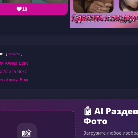
19
ие
скрыть
я Алиса Вокс
о Алиса Вокс
ео Алиса Вокс
🤖 AI Разде
Фото
📸
Загрузите любое изобр