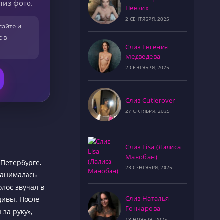
лиз фото.
Певчих
2 СЕНТЯБРЯ, 2025
сайте и
с в
Слив Евгения
Медведева
2 СЕНТЯБРЯ, 2025
Слив Cutierover
27 ОКТЯБРЯ, 2025
Слив Lisa (Лалиса
Манобан)
-Петербурге,
23 СЕНТЯБРЯ, 2025
занималась
олос звучал в
Слив Наталья
дивы. После
Гончарова
за руку»,
18 НОЯБРЯ, 2025