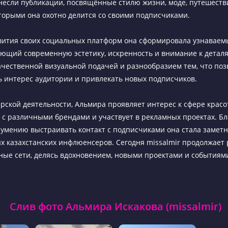
если публикации, посвящённые стилю жизни, моде, путешест
торыми она охотно делится со своими подписчиками.
вития своих социальных платформ она сформировала узнавае
ающий современную эстетику, искренность и внимание к деталя
ачественной визуальной подачей и разнообразием тем, что поз
 интерес аудитории и привлекать новых подписчиков.
рской деятельности, Альмира проявляет интерес к сфере красо
 с различными брендами и участвует в рекламных проектах. Бл
 умению выстраивать контакт с подписчиками она стала замет
х казахстанских инфлюенсеров. Сегодня missalmir продолжает
ные сети, делясь вдохновением, новыми проектами и событиям
Слив фото Альмира Искакова (missalmir)