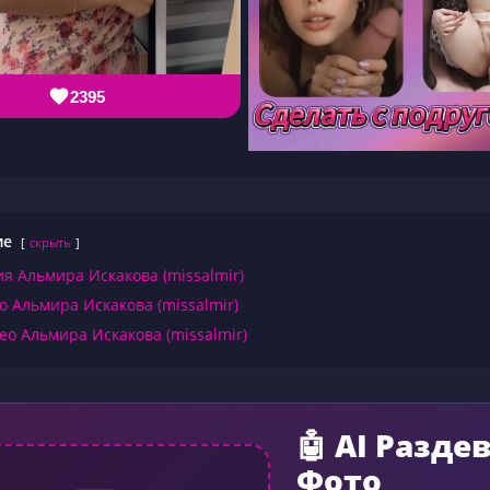
2395
ие
скрыть
я Альмира Искакова (missalmir)
о Альмира Искакова (missalmir)
ео Альмира Искакова (missalmir)
🤖 AI Разде
Фото