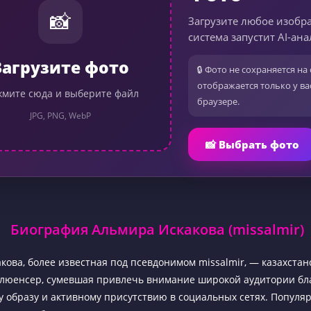
📸
Загрузите любое изобр
система запустит AI-ана
Загрузите фото
🔒 Фото не сохраняется на 
отображается только у ва
мите сюда и выберите файл
браузере.
JPG, PNG, WebP
📸 Выбрать фото
Биография Альмира Искакова (missalmir)
кова, более известная под псевдонимом missalmir, — казахстан
люенсер, сумевшая привлечь внимание широкой аудитории бл
у образу и активному присутствию в социальных сетях. Популя