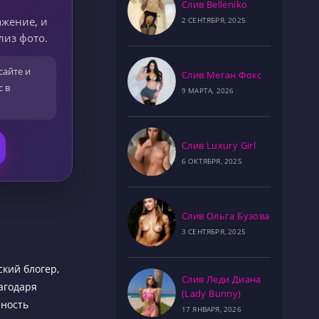
Слив Belleniko
ажение, и
2 СЕНТЯБРЯ, 2025
лиз фото.
сайте и
Слив Меган Фокс
с в
9 МАРТА, 2026
Слив Luxury Girl
6 ОКТЯБРЯ, 2025
Слив Ольга Бузова
3 СЕНТЯБРЯ, 2025
ский блогер,
Слив Леди Диана
агодаря
(Lady Bunny)
рность
17 ЯНВАРЯ, 2026