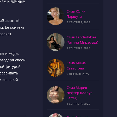
виям и личным
Слив Юлия
Паршута
мый личный
3 СЕНТЯБРЯ, 2025
м. Её контент
воляет
Слив Tenderlybae
(Амина Мирзоева)
1 СЕНТЯБРЯ, 2025
ты и моды,
агодаря своей
Слив Алена
ной фигурой
Савастова
 развивать
9 ОКТЯБРЯ, 2025
и из своей
Слив Мария
Лефтер (Mariya
Lefter)
1 СЕНТЯБРЯ, 2025