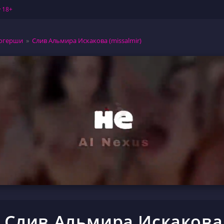
 18+
огерши
»
Слив Альмира Искакова (missalmir)
Слив Альмира Искакова