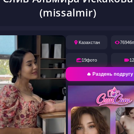
(missalmir)
Казахстан
76946
19
фото
1
🔥 Раздень подругу