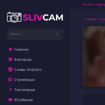
Перейти
Раздень подругу
к
содержимому
Главная
»
Бл
Поиск
на
сайте
Главная
Блогерши
Сливы Onlyfans
Стримерши
Тиктокерши
Ютуберши