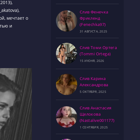
2013),
_akatova),
Слив Фенечка
ой, мечтает о
Фрикленд
(Fenechka97)
стью и
31 АВГУСТА, 2025
Слив Томи Ортега
(Tommi Ortega)
15 ИЮНЯ, 2026
Слив Карина
Александрова
5 ОКТЯБРЯ, 2025
Слив Анастасия
Щелокова
(Nastalive001177)
1 СЕНТЯБРЯ, 2025