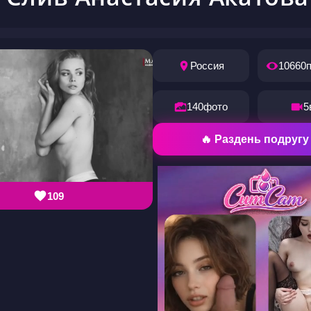
Россия
10660
140
фото
5
🔥 Раздень подругу
109