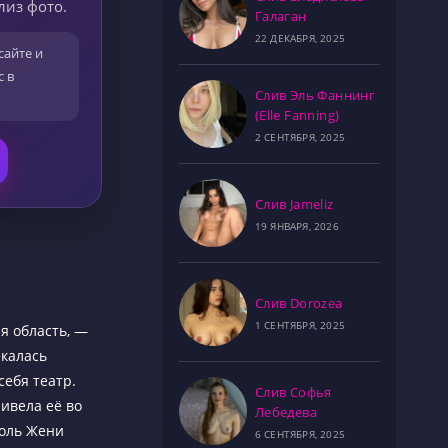
лиз фото.
Галаган
22 ДЕКАБРЯ, 2025
сайте и
с в
Слив Эль Фаннинг
(Elle Fanning)
2 СЕНТЯБРЯ, 2025
Слив Jameliz
19 ЯНВАРЯ, 2026
Слив Dorozea
1 СЕНТЯБРЯ, 2025
я область, —
екалась
себя театр.
Слив Софья
ивела её во
Лебедева
роль Жени
6 СЕНТЯБРЯ, 2025