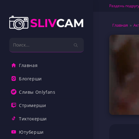
Перейти
Раздень подругу
к
содержимому
Главная
»
Ак
Поиск
на
сайте
Главная
Блогерши
Сливы Onlyfans
Стримерши
Тиктокерши
Ютуберши