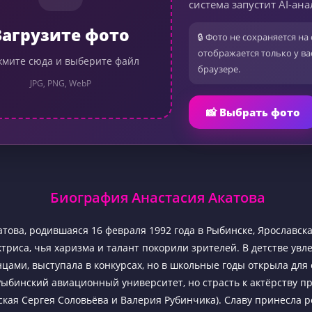
система запустит AI-ана
Загрузите фото
🔒 Фото не сохраняется на 
отображается только у ва
мите сюда и выберите файл
браузере.
JPG, PNG, WebP
📸 Выбрать фото
Биография Анастасия Акатова
атова, родившаяся 16 февраля 1992 года в Рыбинске, Ярославска
ктриса, чья харизма и талант покорили зрителей. В детстве увл
цами, выступала в конкурсах, но в школьные годы открыла для 
Рыбинский авиационный университет, но страсть к актёрству пр
ская Сергея Соловьёва и Валерия Рубинчика). Славу принесла 