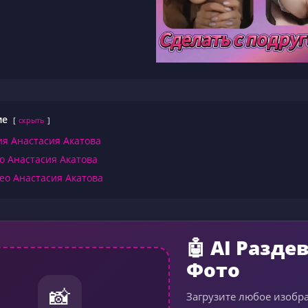
ие
скрыть
я Анастасия Акатова
о Анастасия Акатова
ео Анастасия Акатова
🤖 AI Разде
Фото
📸
Загрузите любое изобр