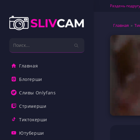
Перейти
Раздень подругу
к
содержимому
Главная
»
Ти
Поиск
на
сайте
Главная
Блогерши
Сливы Onlyfans
Стримерши
Тиктокерши
Ютуберши