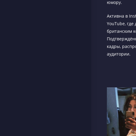
юмору.
Активна в Ins
YouTube, где
британским к
Подтверждённ
кадры, распро
аудитории.