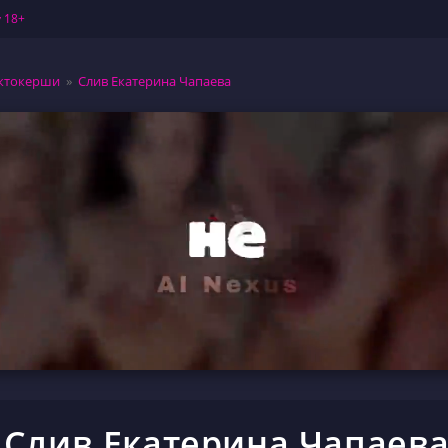
 18+
ктокерши
»
Слив Екатерина Чапаева
Слив Екатерина Чапаев