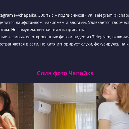
tagram (@chapaika, 300 тыс.+ подписчиков), VK, Telegram (@chapa
 делится лайфстайлом, макияжем и влогами. Увлекается творчест
отом. Не замужем, личная жизнь приватна.
ые «сливы» её откровенных фото и видео из Telegram, включ
страняются в сети, но Катя игнорирует слухи, фокусируясь на 
Слив фото Чапайка