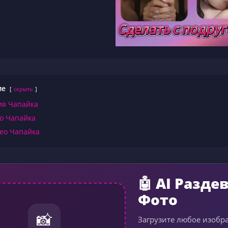
ие
скрыть
ия Чапайка
о Чапайка
ео Чапайка
🤖 AI Разде
Фото
📸
Загрузите любое изобр