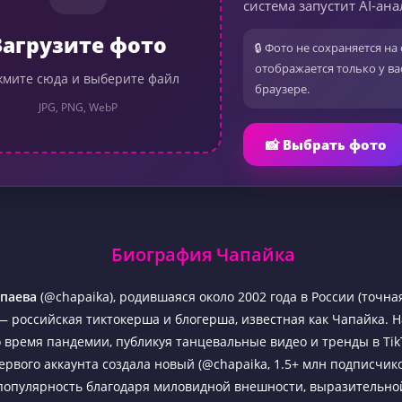
система запустит AI-ана
Загрузите фото
🔒 Фото не сохраняется на 
отображается только у ва
мите сюда и выберите файл
браузере.
JPG, PNG, WebP
📸 Выбрать фото
Биография Чапайка
апаева
(@chapaika), родившаяся около 2002 года в России (точна
 — российская тиктокерша и блогерша, известная как Чапайка. 
во время пандемии, публикуя танцевальные видео и тренды в Tik
ервого аккаунта создала новый (@chapaika, 1.5+ млн подписчико
популярность благодаря миловидной внешности, выразительно