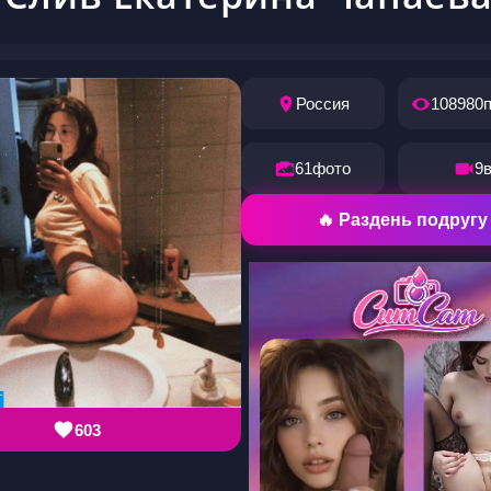
Россия
108980
61
фото
9
🔥 Раздень подругу
603