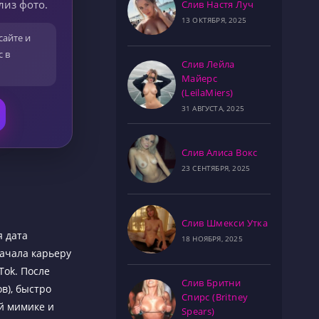
лиз фото.
Слив Настя Луч
13 ОКТЯБРЯ, 2025
сайте и
с в
Слив Лейла
Майерс
(LeilaMiers)
31 АВГУСТА, 2025
Слив Алиса Вокс
23 СЕНТЯБРЯ, 2025
Слив Шмекси Утка
я дата
18 НОЯБРЯ, 2025
Начала карьеру
Tok. После
Слив Бритни
в), быстро
Спирс (Britney
й мимике и
Spears)