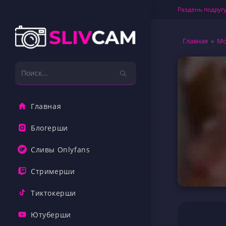
Перейти
Раздень подругу
к
содержимому
Главная
»
Мо
Поиск
на
сайте
Главная
Блогерши
Сливы Onlyfans
Стримерши
Тиктокерши
Ютуберши