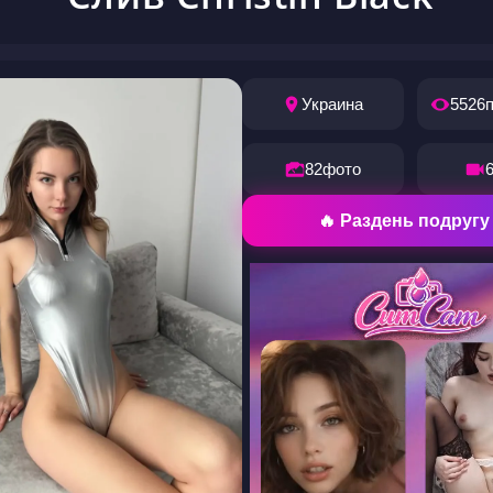
Украина
5526
82
фото
🔥 Раздень подругу