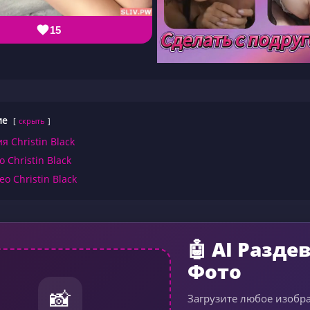
15
ие
скрыть
я Christin Black
 Christin Black
о Christin Black
🤖 AI Разде
Фото
📸
Загрузите любое изобр