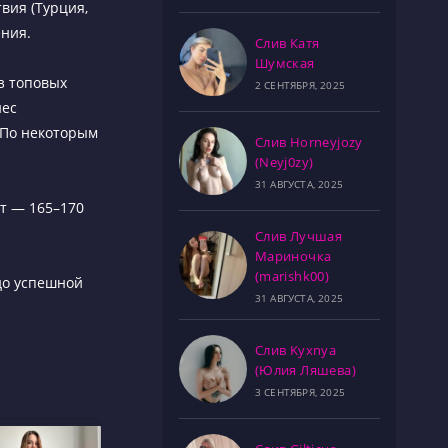
вия (Турция,
ения.
Слив Катя
Шумская
из топовых
2 СЕНТЯБРЯ, 2025
нес
. По некоторым
Слив Horneyjozy
(Neyj0zy)
31 АВГУСТА, 2025
т — 165–170
Слив Лучшая
Мариночка
(marishk00)
 до успешной
31 АВГУСТА, 2025
Слив Kyxnya
(Юлия Ляшева)
3 СЕНТЯБРЯ, 2025