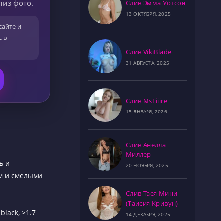
лиз фото.
Слив Эмма Уотсон
13 ОКТЯБРЯ, 2025
сайте и
с в
Слив VikiBlade
31 АВГУСТА, 2025
Слив MsFiiire
15 ЯНВАРЯ, 2026
Слив Анелла
Миллер
ь и
20 НОЯБРЯ, 2025
ом и смелыми
Слив Тася Мини
(Таисия Кривун)
black, >1.7
14 ДЕКАБРЯ, 2025