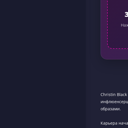
Наж
Christin Blac
инфлюенсерша
образами.
Карьера начал