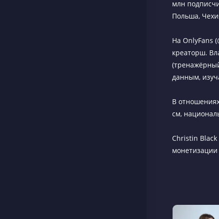
млн подписчи
Польша, Чехия
На OnlyFans (
креаторш. Вл
(тренажёрный
данным, изу
В отношениях
см, национал
Christin Bla
монетизации 