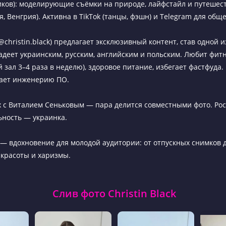
ков): моделирующие съёмки на природе, лайфстайл и путешест
, Венгрия). Активна в TikTok (танцы, фэшн) и Telegram для общ
@christin.black) предлагает эксклюзивный контент, став одной 
адеет украинским, русским, английским и польским. Любит фит
 зал 3–4 раза в неделю), здоровое питание, избегает фастфуда
чает инженерию ПО.
 с Виталием Сеньковым — пара делится совместными фото. Рос
ьность — украинка.
ck — вдохновение для молодой аудитории: от отпускных снимков
красоты и харизмы.
Слив фото Christin Black