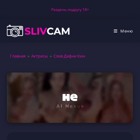
Перейти
Раздень подругу 18+
к
содержимому
Меню
Главная
»
Актрисы
»
Слив Дафни Кин