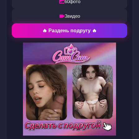
60
фото
3
видео
🔥 Раздень подругу 🔥