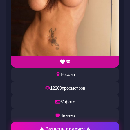
30
Россия
12209
просмотров
61
фото
4
видео
🔥 Раздень подругу 🔥