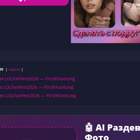
ие
скрыть
я LOLFanFest2026 — FirstKhaotung
о LOLFanFest2026 — FirstKhaotung
ео LOLFanFest2026 — FirstKhaotung
🤖 AI Разде
Фото