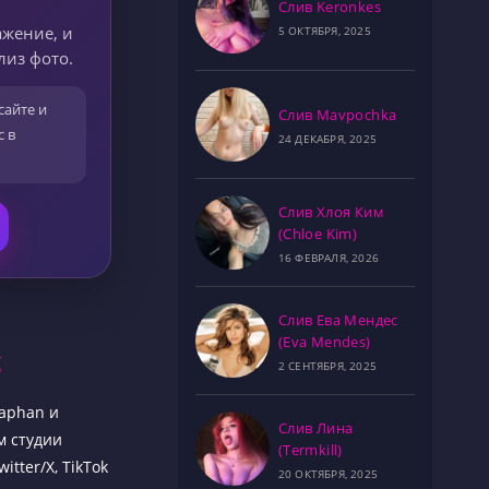
Слив Keronkes
ажение, и
5 ОКТЯБРЯ, 2025
лиз фото.
сайте и
Слив Mavpochka
с в
24 ДЕКАБРЯ, 2025
Слив Хлоя Ким
(Chloe Kim)
16 ФЕВРАЛЯ, 2026
Слив Ева Мендес
(Eva Mendes)
g
2 СЕНТЯБРЯ, 2025
naphan и
Слив Лина
м студии
(Termkill)
tter/X, TikTok
20 ОКТЯБРЯ, 2025