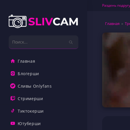
Перейти
Раздень подругу
к
содержимому
Главная
»
Тр
Поиск
на
сайте
Главная
Блогерши
Сливы Onlyfans
Стримерши
Тиктокерши
Ютуберши