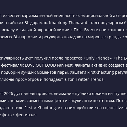
an известен харизматичной внешностью, эмоциональной актёрс
и в тайских BL-дорамах. Khaotung Thanawat стал популярным б
 вокалу и сильной экранной химии с First. Вместе они считаютс
аемых BL-пар Азии и регулярно попадают в мировые тренды с
улярность дуэт получил после проектов «Only Friends», «The Ec
 фестивалях LOVE OUT LOUD Fan Fest. Фанаты активно создают e
и подборки лучших моментов пары. Хэштеги FirstKhaotung регул
лионы просмотров и попадают в топ Twitter Trends.
est 2026 дуэт вновь привлёк внимание публики яркими выступл
ми сценами, совместными фото и закулисным контентом. Покл
дают стиль First и Khaotung, их взаимодействие на сцене, live
 фото с фестиваля.