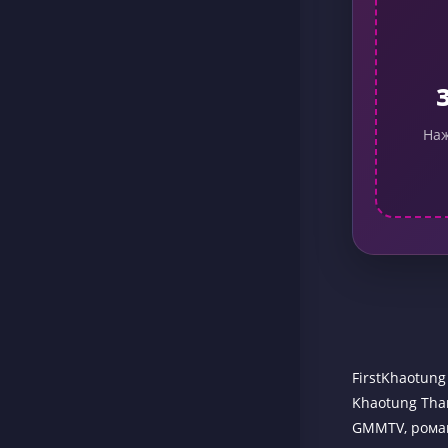
Наж
FirstKhaotun
Khaotung Tha
GMMTV, роман