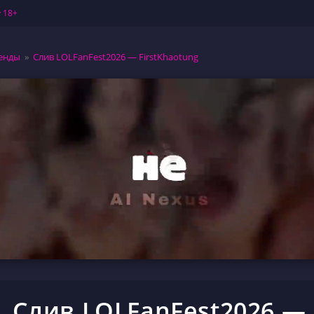
 18+
енды
»
Слив LOLFanFest2026 — FirstKhaotung
Слив LOLFanFest2026 —