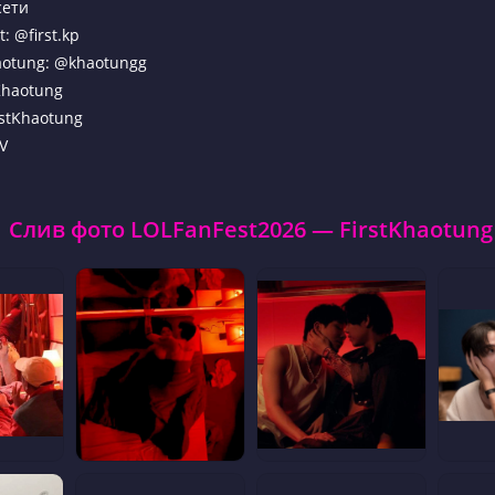
сети
t: @first.kp
aotung: @khaotungg
tKhaotung
rstKhaotung
V
Слив фото LOLFanFest2026 — FirstKhaotung