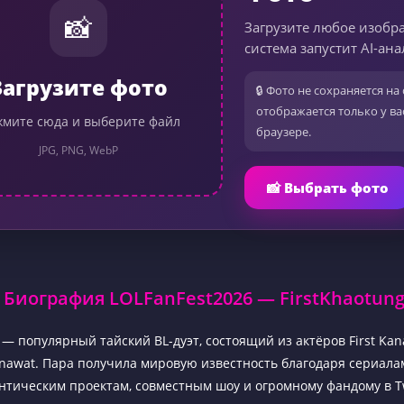
📸
Загрузите любое изобр
система запустит AI-ана
Загрузите фото
🔒 Фото не сохраняется на 
отображается только у ва
мите сюда и выберите файл
браузере.
JPG, PNG, WebP
📸 Выбрать фото
Биография LOLFanFest2026 — FirstKhaotun
g — популярный тайский BL-дуэт, состоящий из актёров First Ka
nawat. Пара получила мировую известность благодаря сериала
тическим проектам, совместным шоу и огромному фандому в Twi