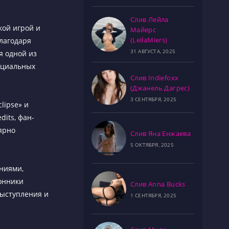
Слив Лейла
кой игрой и
Майерс
(LeilaMiers)
лагодаря
31 АВГУСТА, 2025
я одной из
оциальных
Слив Indiefoxx
(Джанель Дагрес)
3 СЕНТЯБРЯ, 2025
lipse» и
dits, фан-
ярно
Слив Яна Енжаева
5 ОКТЯБРЯ, 2025
ениями,
онники
Слив Anna Bucks
-выступления и
1 СЕНТЯБРЯ, 2025