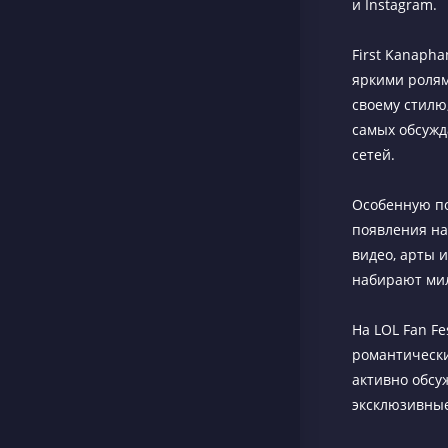
и Instagram.
First Kanaph
яркими ролям
своему стилю,
самых обсужд
сетей.
Особенную поп
появления на
видео, арты 
набирают мил
На LOL Fan F
романтически
активно обсуж
эксклюзивные