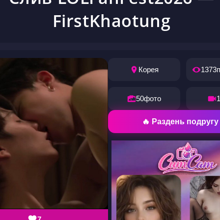
FirstKhaotung
Корея
1373
50
фото
🔥 Раздень подругу
7