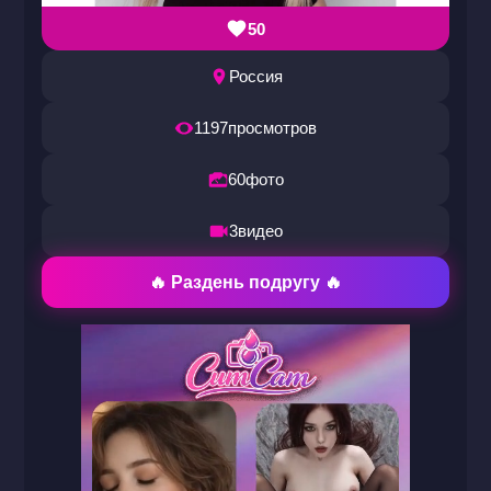
50
Россия
1197
просмотров
60
фото
3
видео
🔥 Раздень подругу 🔥