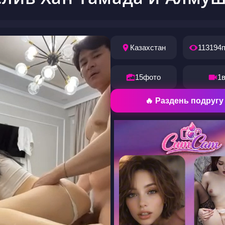
Казахстан
113194
15
фото
1
🔥 Раздень подругу