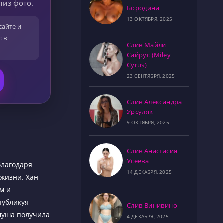
лиз фото.
Бородина
13 ОКТЯБРЯ, 2025
сайте и
с в
Слив Майли
Сайрус (Miley
Cyrus)
23 СЕНТЯБРЯ, 2025
Слив Александра
Урсуляк
9 ОКТЯБРЯ, 2025
Слив Анастасия
Усеева
благодаря
14 ДЕКАБРЯ, 2025
 жизни. Хан
м и
публикуя
Слив Винивино
муша получила
4 ДЕКАБРЯ, 2025