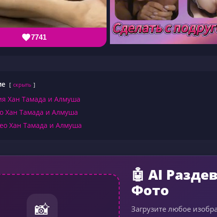
7741
ие
скрыть
я Хан Тамада и Алмуша
о Хан Тамада и Алмуша
ео Хан Тамада и Алмуша
🤖 AI Разде
Фото
📸
Загрузите любое изобр