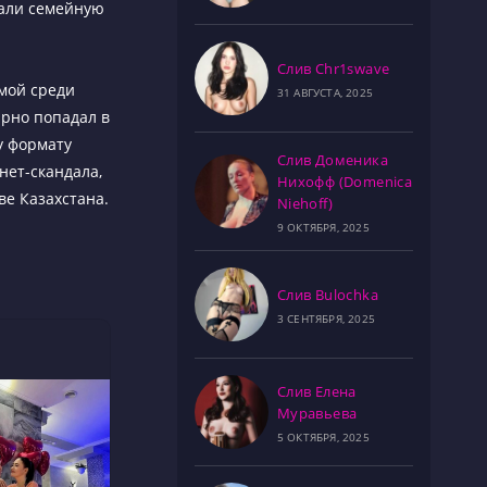
вали семейную
Слив Chr1swave
мой среди
31 АВГУСТА, 2025
ярно попадал в
у формату
Слив Доменика
нет-скандала,
Нихофф (Domenica
ве Казахстана.
Niehoff)
9 ОКТЯБРЯ, 2025
Слив Bulochka
3 СЕНТЯБРЯ, 2025
Слив Елена
Муравьева
5 ОКТЯБРЯ, 2025