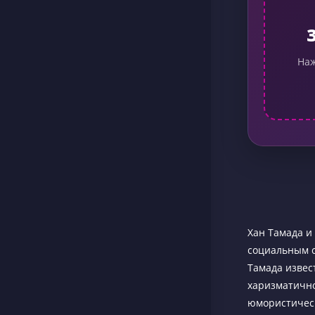
Наж
Хан Тамада и
социальным с
Тамада извес
харизматично
юмористическ