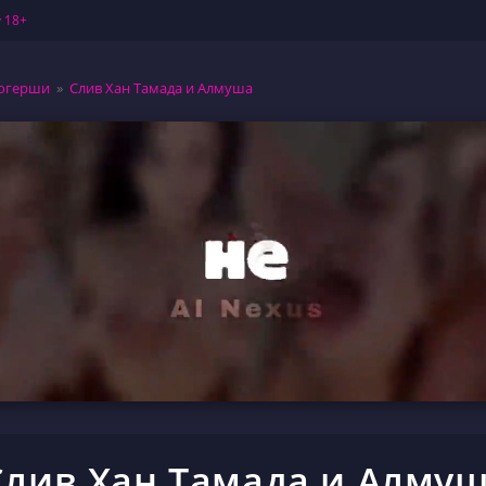
 18+
огерши
»
Слив Хан Тамада и Алмуша
Слив Хан Тамада и Алму