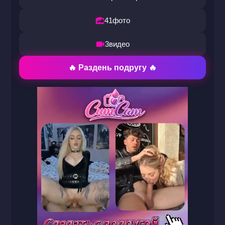
41
фото
3
видео
🔥 Раздень подругу 🔥