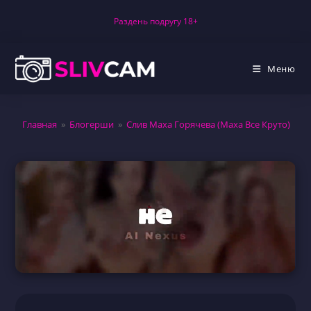
Перейти
Раздень подругу 18+
к
содержимому
Меню
Главная
»
Блогерши
»
Слив Маха Горячева (Маха Все Круто)