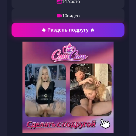
147
фото
10
видео
🔥 Раздень подругу 🔥