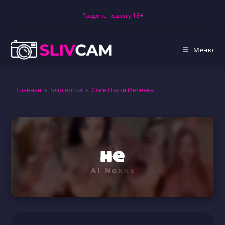
Перейти
Раздень подругу 18+
к
содержимому
Меню
Главная
»
Блогерши
»
Слив Настя Ивлеева