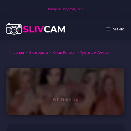
Перейти
Раздень подругу 18+
к
содержимому
Меню
Главная
»
Блогерши
»
Слив Rufasshi (Руфина и Алмаз)