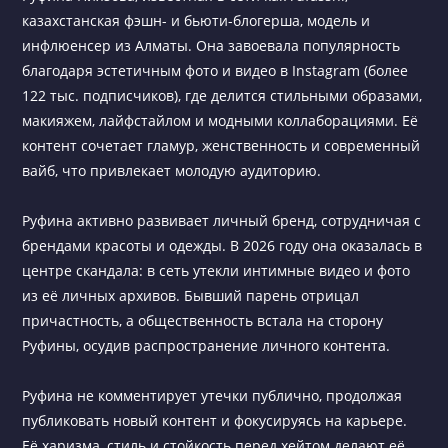
казахстанская фэшн- и бьюти-блогерша, модель и
инфлюенсер из Алматы. Она завоевала популярность
благодаря эстетичным фото и видео в Instagram (более
122 тыс. подписчиков), где делится стильными образами,
макияжем, лайфстайлом и модными коллаборациями. Её
контент сочетает гламур, женственность и современный
вайб, что привлекает молодую аудиторию.
Руфина активно развивает личный бренд, сотрудничая с
брендами красоты и одежды. В 2026 году она оказалась в
центре скандала: в сеть утекли интимные видео и фото
из её личных архивов. Бывший парень отрицал
причастность, а общественность встала на сторону
Руфины, осудив распространение личного контента.
Руфина не комментирует утечки публично, продолжая
публиковать новый контент и фокусируясь на карьере.
Её харизма, стиль и стойкость перед хейтом делают её