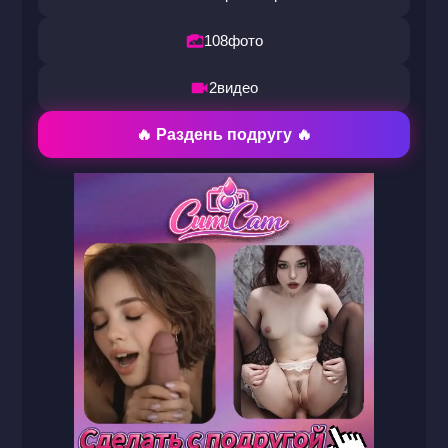
108
фото
2
видео
🔥 Раздень подругу 🔥