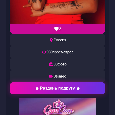
2
Россия
939
просмотров
30
фото
0
видео
🔥 Раздень подругу 🔥