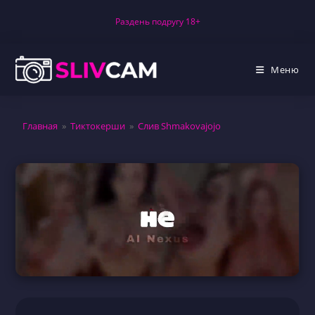
Перейти
Раздень подругу 18+
к
содержимому
Меню
Главная
»
Тиктокерши
»
Слив Shmakovajojo