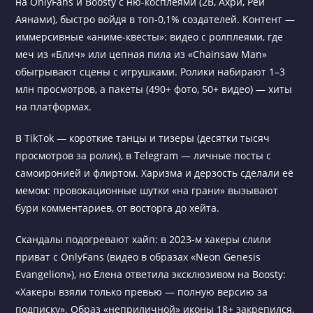
на OnlyFans и Boosty с ню-косплеями (2B, Ахри, Рей
Аянами), быстро войдя в топ-0,1% создателей. Контент —
иммерсивные «аниме-квесты»: видео с ролплеями, где
меч из «Блич» или цепная пила из «Chainsaw Man»
обыгрывают сцены с игрушками. Ролики набирают 1–3
млн просмотров, а пакеты (490+ фото, 50+ видео) — хиты
на платформах.
В TikTok — короткие танцы и тизеры (десятки тысяч
просмотров за ролик), в Telegram — личные посты с
самоиронией и флиртом. Харизма и дерзость сделали её
мемом: провокационные шутки «на грани» вызывают
бури комментариев, от восторга до хейта.
Скандалы подогревают хайп: в 2023-м хакеры слили
приват с OnlyFans (видео в образах «Neon Genesis
Evangelion»), но Елена ответила эксклюзивом на Boosty:
«Хакеры взяли только превью — полную версию за
подписку». Образ «неприличной» иконы 18+ закрепился,