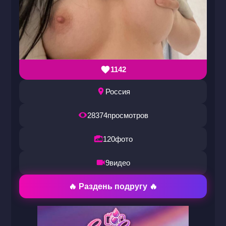
1142
Россия
28374
просмотров
120
фото
9
видео
🔥 Раздень подругу 🔥