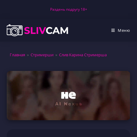
Перейти
Раздень подругу 18+
к
содержимому
Меню
Главная
»
Стримерши
»
Слив Карина Стримерша