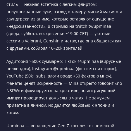
стиль — нежная эстетика с лёгким флиртом:
полупрозрачные луки, взгляд в камеру, мягкий макияж и
саундтреки из аниме, которые оставляют ощущение
«недосказанности». В стримах на twitch.tv/upminaa
(среда, суббота, воскресенье ~19:00 CET) — уютные
сессии в Valorant, Genshin и чатах, где она общается как
с друзьями, собирая 10–20k зрителей.
Аудитория >500k суммарно: TikTok @upminaa (вирусные
челленджи), Instagram @upminaa (фотосеты и сторис),
YouTube (50k+ subs, влоги вроде «50 фактов о мне»).
Фанаты ценят искренность — Mina открыто говорит «no
NSFW» и фокусируется на креативе, но интригующий
имидж провоцирует домыслы в чатах. Не замужем,
приватна в личном, но делится любовью к Японии и
котам.
Upminaa — воплощение Gen Z-косплея: от немецкой