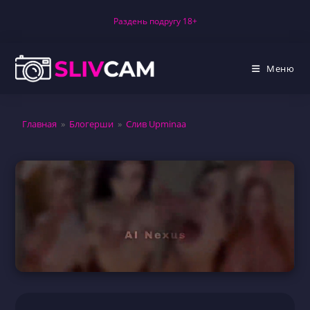
Перейти
Раздень подругу 18+
к
содержимому
Меню
Главная
»
Блогерши
»
Слив Upminaa