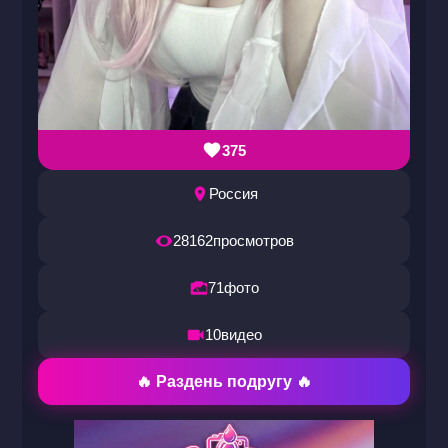
375
Россия
28162
просмотров
71
фото
10
видео
🔥 Раздень подругу 🔥