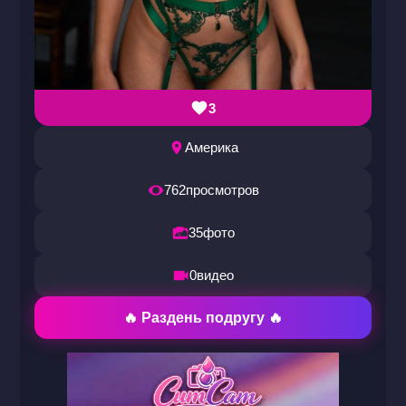
3
Америка
762
просмотров
35
фото
0
видео
🔥 Раздень подругу 🔥