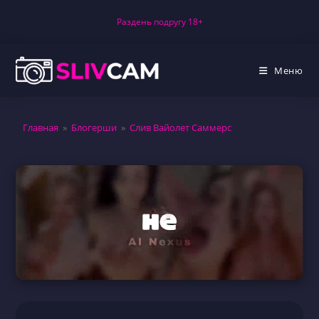
Перейти
Раздень подругу 18+
к
содержимому
Меню
Главная
»
Блогерши
»
Слив Вайолет Саммерс