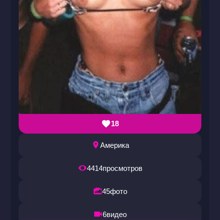
18
Америка
4414
просмотров
45
фото
6
видео