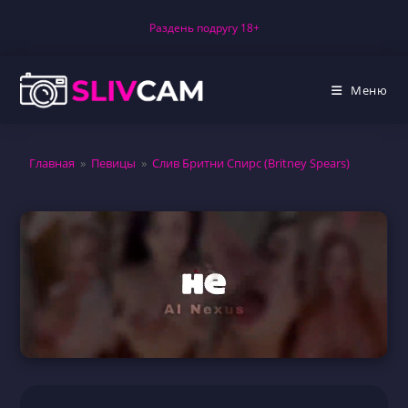
Перейти
Раздень подругу 18+
к
содержимому
Меню
Главная
»
Певицы
»
Слив Бритни Спирс (Britney Spears)