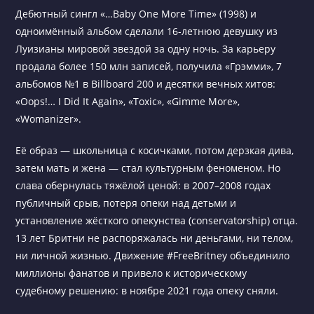
Дебютный сингл «…Baby One More Time» (1998) и
одноимённый альбом сделали 16-летнюю девушку из
Луизианы мировой звездой за одну ночь. За карьеру
продала более 150 млн записей, получила «Грэмми», 7
альбомов №1 в Billboard 200 и десятки вечных хитов:
«Oops!… I Did It Again», «Toxic», «Gimme More»,
«Womanizer».
Её образ — школьница с косичками, потом дерзкая дива,
затем мать и жена — стал культурным феноменом. Но
слава обернулась тяжёлой ценой: в 2007–2008 годах
публичный срыв, потеря опеки над детьми и
установление жёсткого опекунства (conservatorship) отца.
13 лет Бритни не распоряжалась ни деньгами, ни телом,
ни личной жизнью. Движение #FreeBritney объединило
миллионы фанатов и привело к историческому
судебному решению: в ноябре 2021 года опеку сняли.