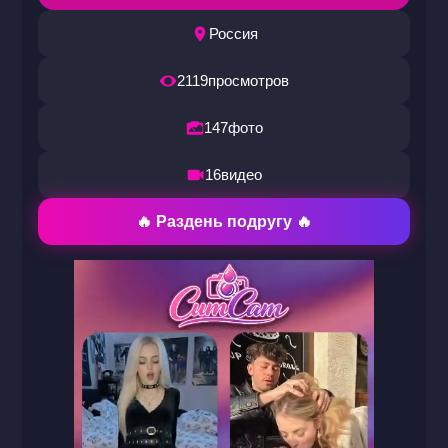
Россия
2119
просмотров
147
фото
16
видео
🔥 Раздень подругу 🔥