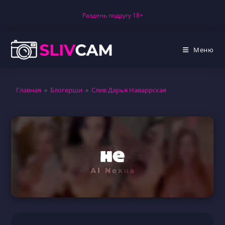
Перейти
Раздень подругу 18+
к
содержимому
Меню
Главная
»
Блогерши
»
Слив Дарья Наваррская