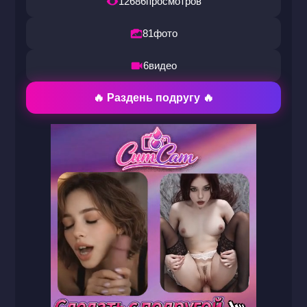
12686
просмотров
81
фото
6
видео
🔥 Раздень подругу 🔥