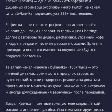
Kae4ka (Каечка) — одна из самых атмосферных и
душевных стримерш русскоязычного Twitch: на канал
twitch.tv/kae4ka подписано уже 333+ тыс. человек.
Её фишка — не только игры (хотя она играет в всё от
Valorant до Sims), а невероятно тёплый Just Chatting:
долгие разговоры по душам, распаковки, утренний кофе
в кадре, поездки и честные рассказы о жизни. Зрители
приходят и остаются именно за ощущение «будто с
подругой болтаешь».
Telegram-канал «каечка / bykae4ka» (166+ тыс.) — это
личный дневник: сотни фото с прогулок, сторис из
путешествий, мысли о здоровье, реакции на донаты и
просто милые моменты из дома. Там же анонсы стримов
и иногда долгожданные «я вернулась» после перерывов.
Визуал Каечки — светлые тона, уютные кадры, лёгкий
макияж и искренние улыбки. Она сама монтирует рилы,