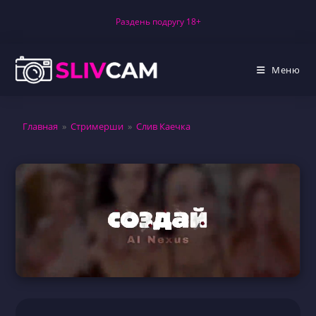
Перейти
Раздень подругу 18+
к
содержимому
Меню
Главная
»
Стримерши
»
Слив Каечка