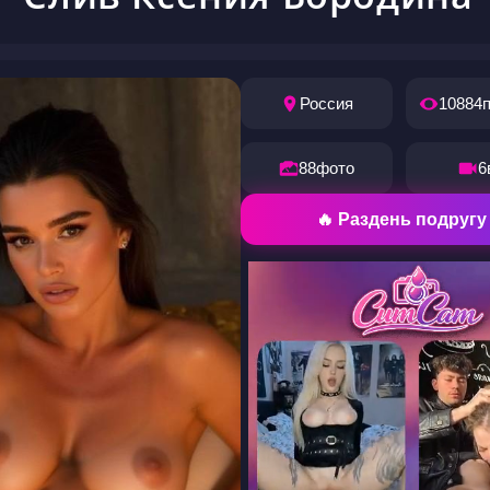
Россия
10884
88
фото
6
🔥 Раздень подругу