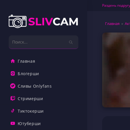
Перейти
Раздень подругу
к
содержимому
Главная
»
Ак
Поиск
на
сайте
Главная
Блогерши
Сливы Onlyfans
Стримерши
Тиктокерши
Ютуберши