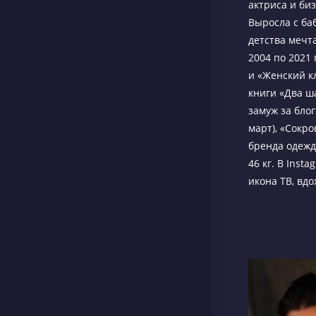
актриса и биз
Выросла с ба
детства мечта
2004 по 2021 
и «Женский к
книги «Два ша
замуж за блог
март), «Сокр
бренда одежды
46 кг. В Inst
икона ТВ, вд