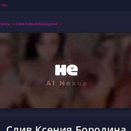
 18+
трисы
»
Слив Ксения Бородина
Слив Ксения Бородина