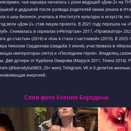
несвумен, чья карьера началась с роли ведущей «Дом-2» на ТНТ
бушкой и дедушкой после развода родителей (мама уехала в Ита
ла о шоу-бизнесе, училась в Институте культуры и искусств, но
год вела «Дом-2», став лицом проекта. В 2021 году перешла на 
луб». Снималась в сериалах («Репортаж» 2017, «Провокатор» 202
га до счастья» (2016) и «Как я стала счастливой» (2019). В 2025
ера Николая Сердюкова (свадьба 3 июня), участвовала в «Маска
овищах императора» (лето) и «Последнем герое». Владелец салон
. Две дочери от Курбана Омарова (Маруся 2011, Теона 2014). Ро
agram (@borodylia0803, 20+ млн), Telegram, VK и X делится жизнь
охновляющая энергией.
Слив фото Ксения Бородина