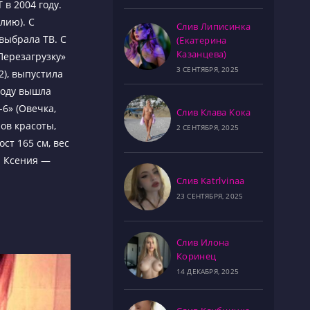
 в 2004 году.
лию). С
Слив Липисинка
 выбрала ТВ. С
(Екатерина
Казанцева)
«Перезагрузку»
3 СЕНТЯБРЯ, 2025
2), выпустила
 году вышла
-6» (Овечка,
Слив Клава Кока
ов красоты,
2 СЕНТЯБРЯ, 2025
ст 165 см, вес
ю. Ксения —
Слив Katrlvinaa
23 СЕНТЯБРЯ, 2025
Слив Илона
Коринец
14 ДЕКАБРЯ, 2025