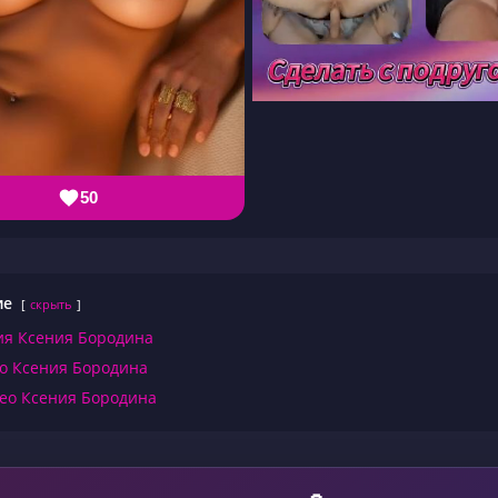
50
ие
скрыть
ия Ксения Бородина
о Ксения Бородина
ео Ксения Бородина