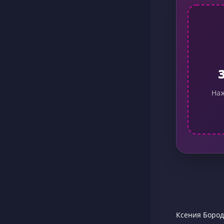
Наж
Ксения Бород