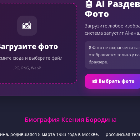
🤖 AI Разде
Фото
📸
Загрузите любое изобр
система запустит AI-ана
Загрузите фото
🔒 Фото не сохраняется на 
отображается только у ва
мите сюда и выберите файл
браузере.
JPG, PNG, WebP
📸 Выбрать фото
Биография Ксения Бородина
ина, родившаяся 8 марта 1983 года в Москве, — российская тел