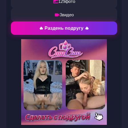
129
фото
3
видео
🔥 Раздень подругу 🔥