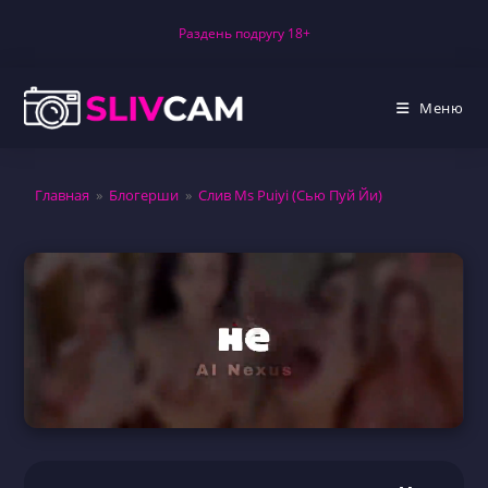
Перейти
Раздень подругу 18+
к
содержимому
Меню
Главная
»
Блогерши
»
Слив Ms Puiyi (Сью Пуй Йи)