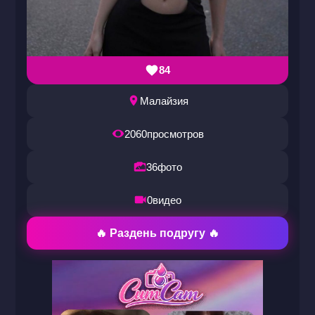
84
Малайзия
2060
просмотров
36
фото
0
видео
🔥 Раздень подругу 🔥