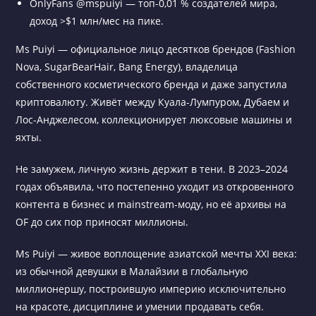
OnlyFans @mspuiyi — топ-0,01 % создателей мира,
доход >$1 млн/мес на пике.
Ms Puiyi — официальное лицо десятков брендов (Fashion
Nova, SugarBearHair, Bang Energy), владелица
собственного косметического бренда и даже запустила
криптовалюту. Живёт между Куала-Лумпуром, Дубаем и
Лос-Анджелесом, коллекционирует люксовые машины и
яхты.
Не замужем, личную жизнь держит в тени. В 2023–2024
годах объявила, что постепенно уходит из откровенного
контента в бизнес и mainstream-моду, но её архивы на
OF до сих пор приносят миллионы.
Ms Puiyi — живое воплощение азиатской мечты XXI века:
из обычной девушки в Малайзии в глобальную
миллионершу, построившую империю исключительно
на красоте, дисциплине и умении продавать себя.