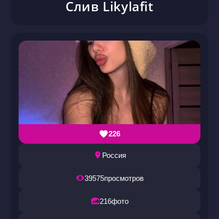
Слив Likylafit
226
Россия
39575
просмотров
216
фото