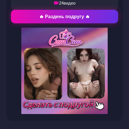
24
видео
🔥 Раздень подругу 🔥