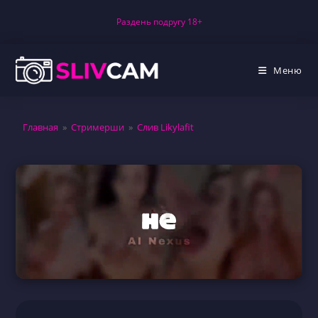
Перейти
Раздень подругу 18+
к
содержимому
Меню
Главная
»
Стримерши
»
Слив Likylafit