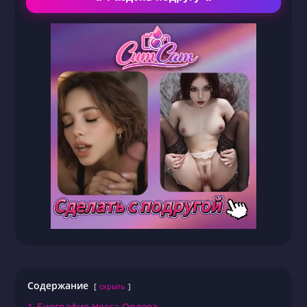
Содержание
скрыть
1
Биография Несса Орлова