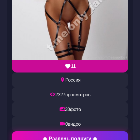
11
Россия
2327
просмотров
39
фото
0
видео
🔥 Раздень подругу 🔥