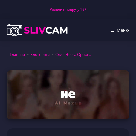
Перейти
Раздень подругу 18+
к
содержимому
Меню
Главная
»
Блогерши
»
Слив Несса Орлова