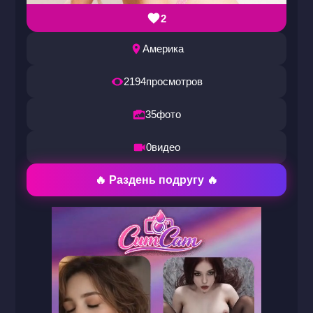
2
Америка
2194
просмотров
35
фото
0
видео
🔥 Раздень подругу 🔥