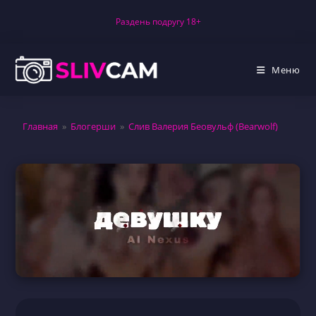
Перейти
Раздень подругу 18+
к
содержимому
Меню
Главная
»
Блогерши
»
Слив Валерия Беовульф (Bearwolf)