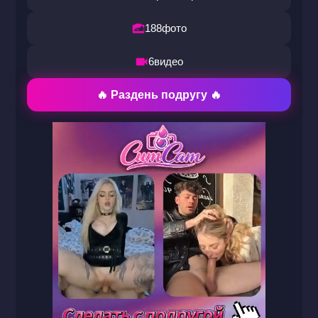
188
фото
6
видео
🔥 Раздень подругу 🔥