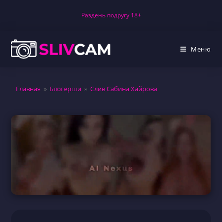
Перейти
Раздень подругу 18+
к
содержимому
Меню
Главная
»
Блогерши
»
Слив Сабина Хайрова