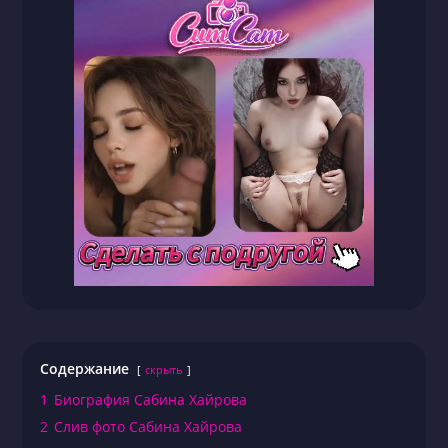
Содержание
скрыть
1
Биография Сабина Хайрова
2
Слив фото Сабина Хайрова