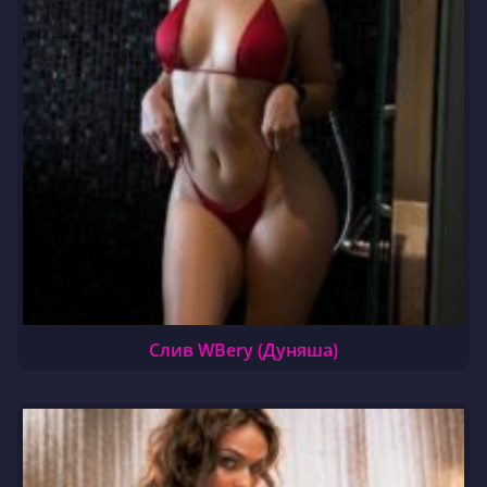
Слив WBery (Дуняша)