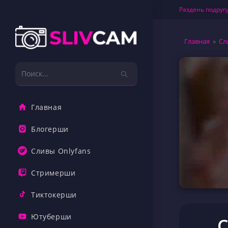
Перейти
Раздень подругу
к
содержимому
Главная
»
Сл
Поиск
на
сайте
Главная
Блогерши
Сливы Onlyfans
Стримерши
Тиктокерши
Ютуберши
С