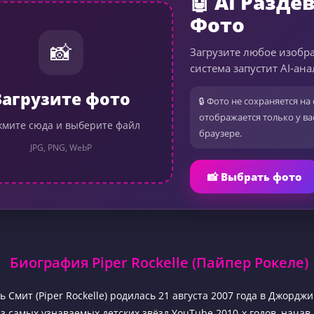
🤖 AI Разде
Фото
📸
Загрузите любое изобр
система запустит AI-ана
Загрузите фото
🔒 Фото не сохраняется на 
отображается только у ва
мите сюда и выберите файл
браузере.
JPG, PNG, WebP
📸 Выбрать фото
Биография Piper Rockelle (Пайпер Рокеле)
 Смит (Piper Rockelle) родилась 21 августа 2007 года в Джордж
з самых узнаваемых детских звёзд YouTube 2010-х годов, начав