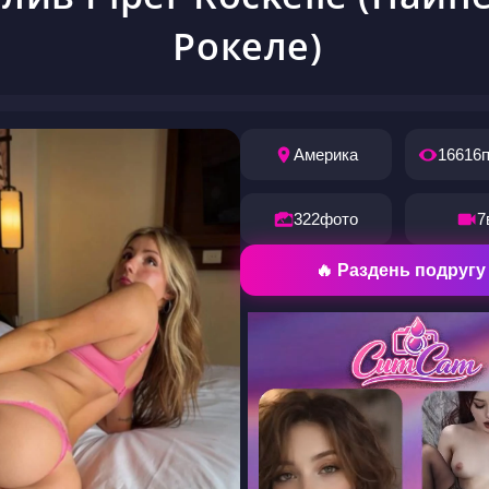
Рокеле)
Америка
16616
322
фото
7
🔥 Раздень подругу