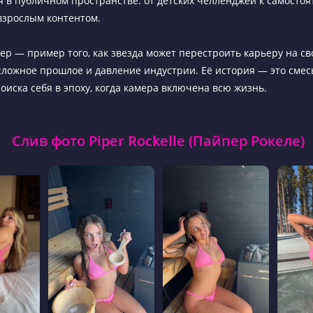
я в публичном пространстве: от детских челленджей к самосто
взрослым контентом.
ер — пример того, как звезда может перестроить карьеру на св
сложное прошлое и давление индустрии. Её история — это смесь
оиска себя в эпоху, когда камера включена всю жизнь.
Слив фото Piper Rockelle (Пайпер Рокеле)