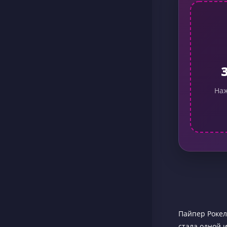
Наж
Пайпер Рокель
стала одной и