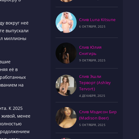
Слив Luna Kitsune
оду вокруг неё
6 ОКТЯБРЯ, 2025
сте выпускали
вал миллионы
Слив Юлия
Снигирь
9 ОКТЯБРЯ, 2025
ывшие
няя её в
Слив Эшли
аработанных
Терворт (Ashley
рованием на
Tervort)
4 ДЕКАБРЯ, 2025
та. К 2025
Слив Мэдисон Бир
е живой, менее
(Madison Beer)
 полностью
5 ОКТЯБРЯ, 2025
 продолжением