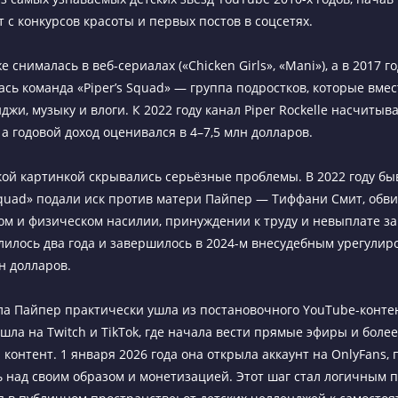
т с конкурсов красоты и первых постов в соцсетях.
же снималась в веб-сериалах («Chicken Girls», «Mani»), а в 2017 г
сь команда «Piper’s Squad» — группа подростков, которые вме
джи, музыку и влоги. К 2022 году канал Piper Rockelle насчиты
а годовой доход оценивался в 4–7,5 млн долларов.
кой картинкой скрывались серьёзные проблемы. В 2022 году б
quad» подали иск против матери Пайпер — Тиффани Смит, обви
м и физическом насилии, принуждении к труду и невыплате з
длилось два года и завершилось в 2024-м внесудебным урегули
н долларов.
ла Пайпер практически ушла из постановочного YouTube-контен
ешла на Twitch и TikTok, где начала вести прямые эфиры и боле
контент. 1 января 2026 года она открыла аккаунт на OnlyFans,
ь над своим образом и монетизацией. Этот шаг стал логичным