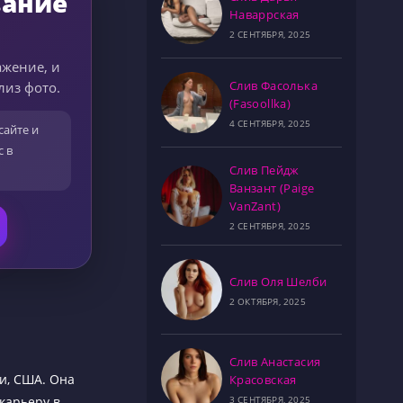
вание
Наваррская
2 СЕНТЯБРЯ, 2025
ажение, и
Слив Фасолька
лиз фото.
(Fasoollka)
4 СЕНТЯБРЯ, 2025
сайте и
с в
Слив Пейдж
Ванзант (Paige
VanZant)
2 СЕНТЯБРЯ, 2025
Слив Оля Шелби
2 ОКТЯБРЯ, 2025
Слив Анастасия
ии, США. Она
Красовская
3 СЕНТЯБРЯ, 2025
 карьеру в