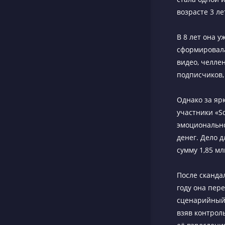
возрасте 3 ле
В 8 лет она у
сформировала
видео, челлен
подписчиков, 
Однако за яр
участники «S
эмоционально
денег. Дело 
сумму 1,85 мл
После сканда
году она пер
сценарийный 
взяв контрол