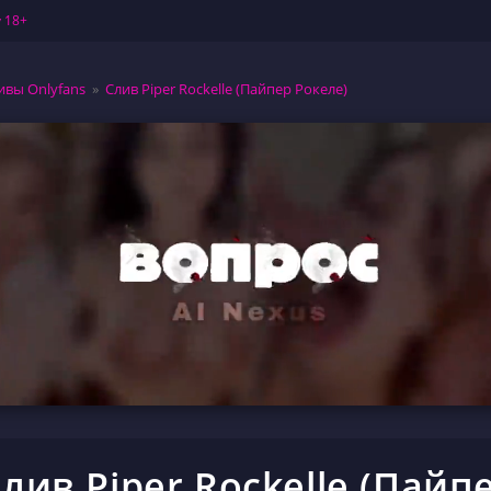
 18+
ивы Onlyfans
»
Слив Piper Rockelle (Пайпер Рокеле)
лив Piper Rockelle (Пайп