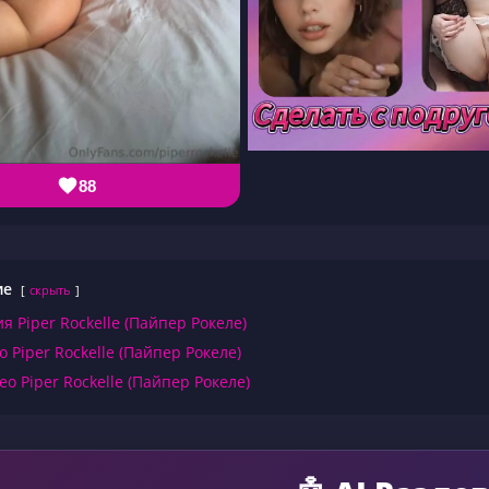
88
ие
скрыть
я Piper Rockelle (Пайпер Рокеле)
о Piper Rockelle (Пайпер Рокеле)
ео Piper Rockelle (Пайпер Рокеле)