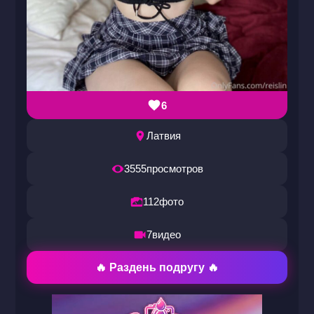
6
Латвия
3555
просмотров
112
фото
7
видео
🔥 Раздень подругу 🔥