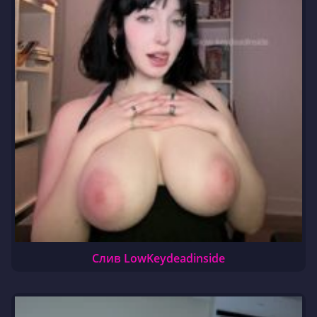
Слив LowKeydeadinside