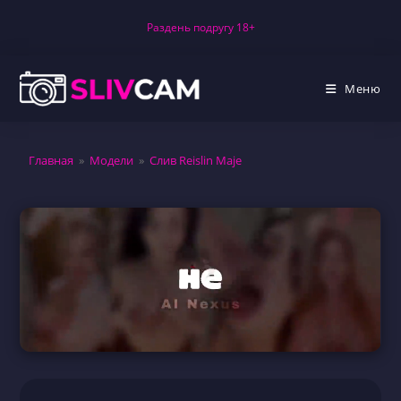
Перейти
Раздень подругу 18+
к
содержимому
Меню
Главная
»
Модели
»
Слив Reislin Maje