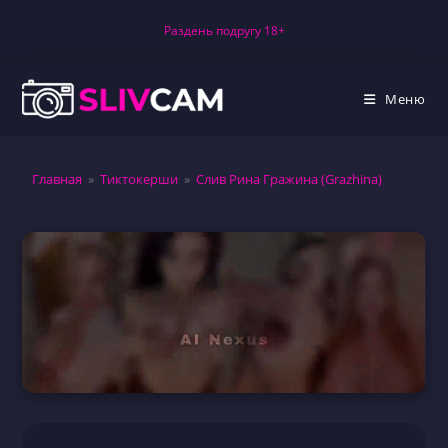
Перейти
Раздень подругу 18+
к
содержимому
Меню
Главная
»
Тиктокерши
»
Слив Рина Гражина (Grazhina)