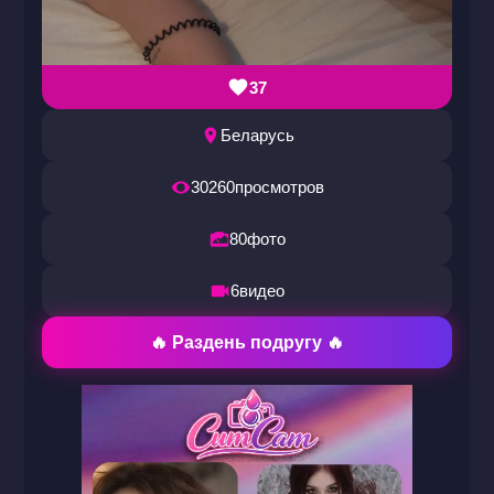
37
Беларусь
30260
просмотров
80
фото
6
видео
🔥 Раздень подругу 🔥