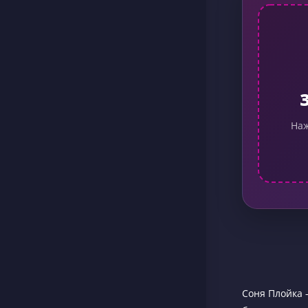
Наж
Соня Плойка 