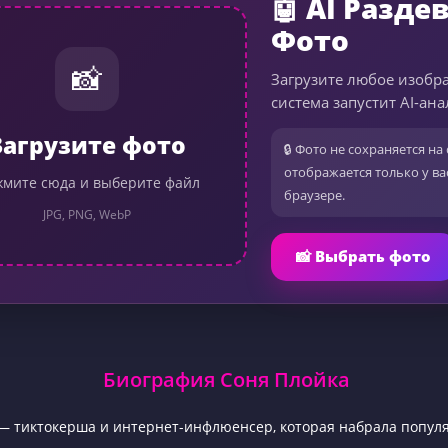
🤖 AI Разде
Фото
📸
Загрузите любое изобр
система запустит AI-ана
Загрузите фото
🔒 Фото не сохраняется на 
отображается только у ва
мите сюда и выберите файл
браузере.
JPG, PNG, WebP
📸 Выбрать фото
Биография Соня Плойка
— тиктокерша и интернет-инфлюенсер, которая набрала попул