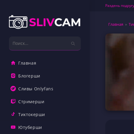
Перейти
Раздень подругу
к
содержимому
Главная
»
Ти
Поиск
на
сайте
Главная
Блогерши
Сливы Onlyfans
Стримерши
Тиктокерши
Ютуберши