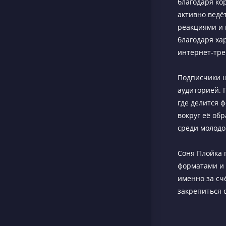
благодаря ко
активно ведёт
реакциями и 
благодаря ха
интернет-тре
Подписчики ц
аудиторией. 
где делится 
вокруг её об
среди молодо
Соня Плойка 
форматами и 
именно за сч
закрепиться 