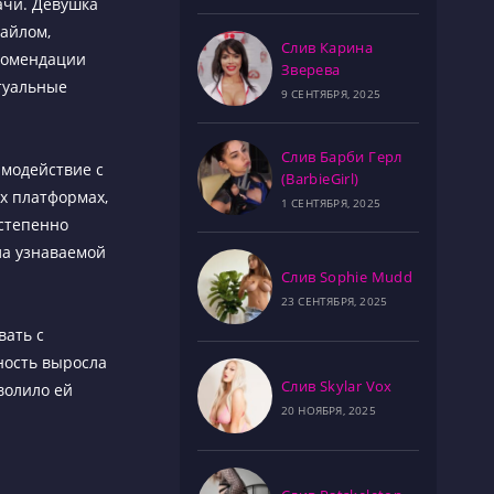
ачи. Девушка
тайлом,
Слив Карина
екомендации
Зверева
туальные
9 СЕНТЯБРЯ, 2025
Слив Барби Герл
имодействие с
(BarbieGirl)
их платформах,
1 СЕНТЯБРЯ, 2025
остепенно
ла узнаваемой
Слив Sophie Mudd
23 СЕНТЯБРЯ, 2025
вать с
ность выросла
Слив Skylar Vox
волило ей
20 НОЯБРЯ, 2025