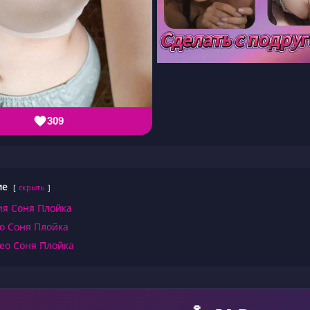
309
ие
скрыть
ия Соня Плойка
о Соня Плойка
ео Соня Плойка