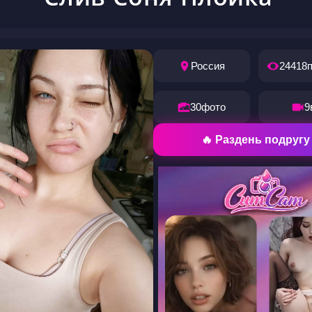
Россия
24418
30
фото
9
🔥 Раздень подругу