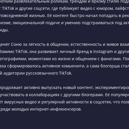
ротким развлекательным роликам, трендам и яркому стилю под
 TikTok и другие соцсети, где публикует видео с юмором, лайфс
повседневной жизнью. Её контент быстро начал попадать в р
ризме, эмоциональной подаче и умению подстраиваться под ак
нды.
енят Соню за лёгкость в общении, естественность и живое вза
Помимо TikTok, она развивает личный бренд в Instagram и друг
фотографиями, моментами из жизни и общением с фанатами. П
раза сформировалось активное комьюнити, а сама блогерша ста
й аудитории русскоязычного TikTok.
продолжает активно выпускать новый контент, экспериментиро
участвовать в коллаборациях с другими блогерами. Её популяр
ёт вирусных видео и регулярной активности в соцсетях, что поз
среди молодых интернет-инфлюенсеров.