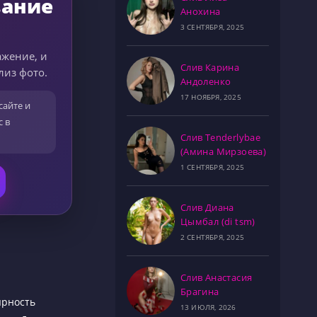
вание
Анохина
3 СЕНТЯБРЯ, 2025
ажение, и
Слив Карина
лиз фото.
Андоленко
17 НОЯБРЯ, 2025
сайте и
с в
Слив Tenderlybae
(Амина Мирзоева)
1 СЕНТЯБРЯ, 2025
Слив Диана
Цымбал (di tsm)
2 СЕНТЯБРЯ, 2025
Слив Анастасия
Брагина
ярность
13 ИЮЛЯ, 2026