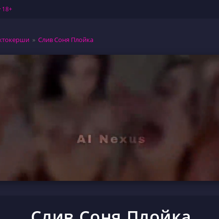
 18+
ктокерши
»
Слив Соня Плойка
Слив Соня Плойка