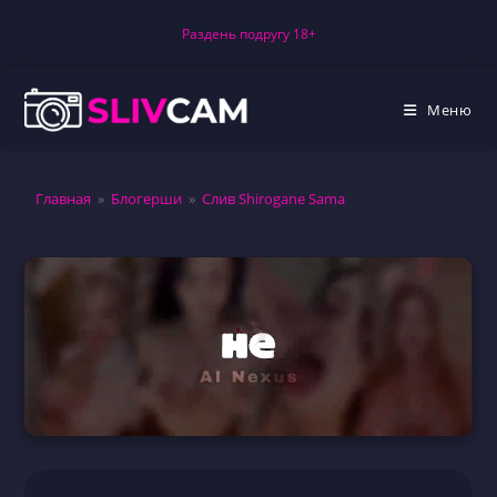
Перейти
Раздень подругу 18+
к
содержимому
Меню
Главная
»
Блогерши
»
Слив Shirogane Sama