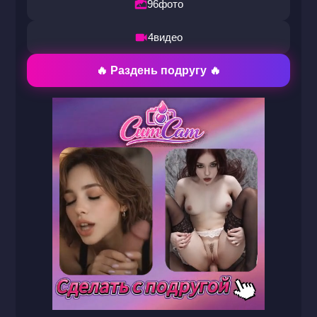
96
фото
4
видео
🔥 Раздень подругу 🔥