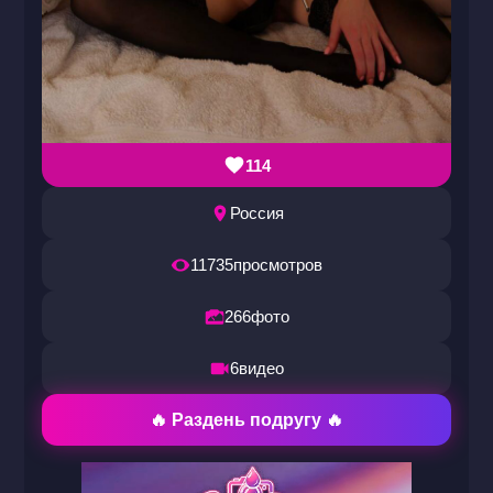
114
Россия
11735
просмотров
266
фото
6
видео
🔥 Раздень подругу 🔥