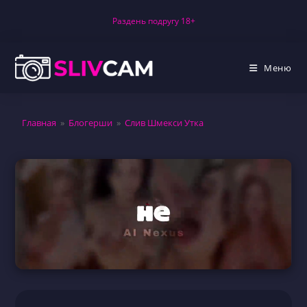
Перейти
Раздень подругу 18+
к
содержимому
Меню
Главная
»
Блогерши
»
Слив Шмекси Утка