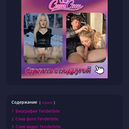
Содержание
скрыть
1
Биография Tenderbite
2
Слив фото Tenderbite
3
Слив видео Tenderbite