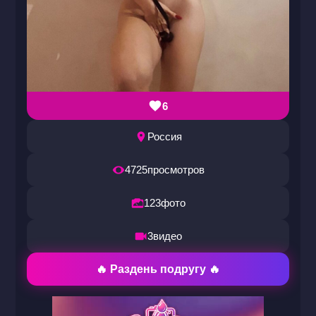
6
Россия
4725
просмотров
123
фото
3
видео
🔥 Раздень подругу 🔥