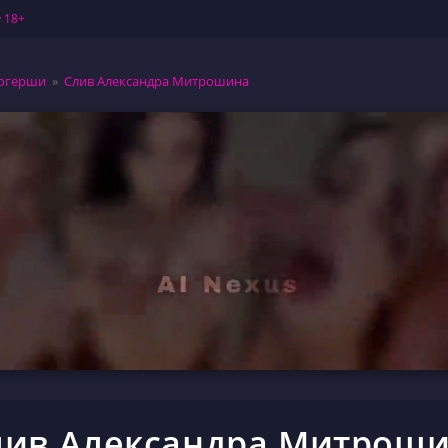
 18+
огерши
»
Слив Александра Митрошина
лив Александра Митрош