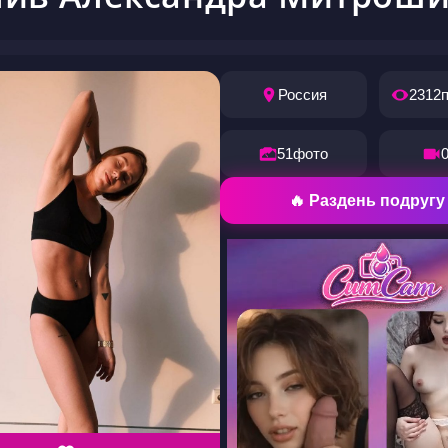
Россия
2312
51
фото
🔥 Раздень подругу