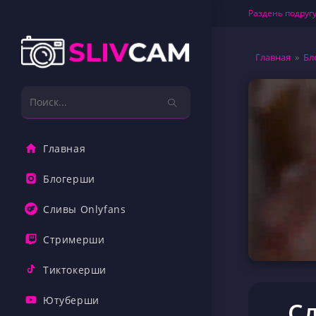
Перейти
Раздень подругу
к
содержимому
Главная
»
Бл
Поиск
на
сайте
Главная
Блогерши
Сливы Onlyfans
Стримерши
Тиктокерши
Ютуберши
С