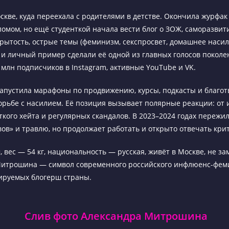
скве, куда переехала с родителями в детстве. Окончила журфак
омом, но ещё студенткой начала вести блог о ЗОЖ, саморазвит
крытость, острые темы (феминизм, секспросвет, домашнее насил
 и личный пример сделали её одной из главных голосов поколен
 млн подписчиков в Instagram, активные YouTube и VK.
пустила марафоны по продвижению, курсы, подкасты и благо
орьбе с насилием. Её позиция вызывает полярные реакции: от
ткого хейта и регулярных скандалов. В 2023–2024 годах пережи
вов» и травлю, но продолжает работать и открыто отвечать кри
, вес — 54 кг, национальность — русская, живёт в Москве, не за
Митрошина — символ современного российского инфлюенс-фем
ируемых блогерш страны.
Слив фото Александра Митрошина