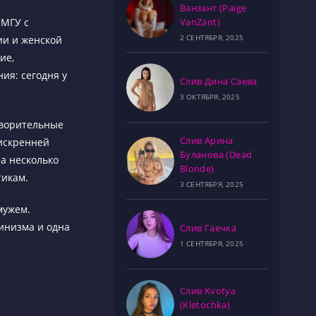
Ванзант (Paige
VanZant)
 МГУ с
2 СЕНТЯБРЯ, 2025
ии и женской
ие,
ия: сегодня у
Слив Дина Саева
3 ОКТЯБРЯ, 2025
творительные
Слив Арина
 искренней
Буланова (Dead
ла несколько
Blonde)
тикам.
3 СЕНТЯБРЯ, 2025
мужем.
инизма и одна
Слив Гаечка
1 СЕНТЯБРЯ, 2025
Слив Kvotya
(Kletochka)