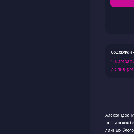
Содержан
1
Биограф
2
Слив фо
Александра М
российских б
личных блогов