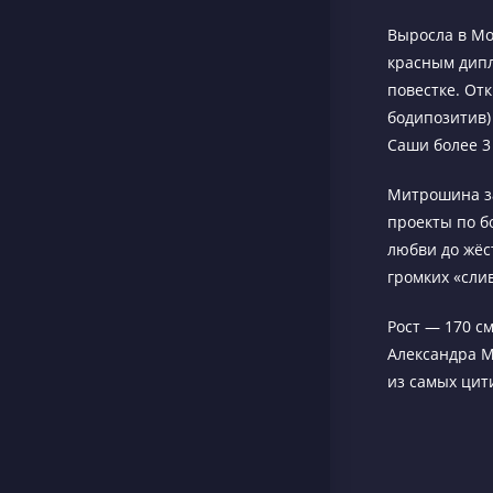
Выросла в Мо
красным дипл
повестке. От
бодипозитив)
Саши более 3
Митрошина за
проекты по б
любви до жёс
громких «сли
Рост — 170 см
Александра 
из самых цит