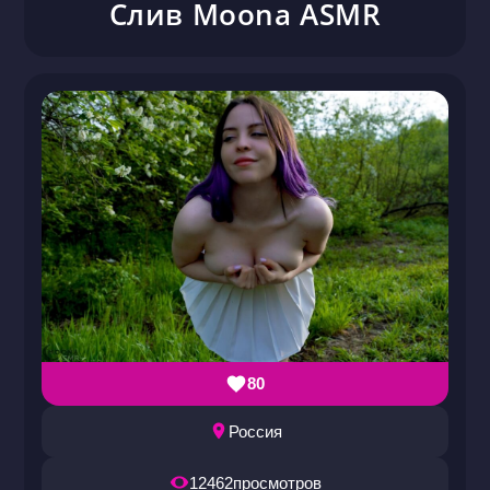
Слив Moona ASMR
80
Россия
12462
просмотров