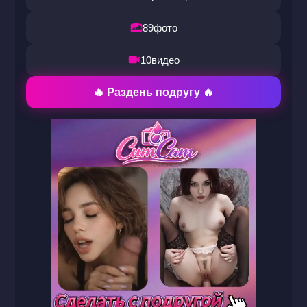
89
фото
10
видео
🔥 Раздень подругу 🔥