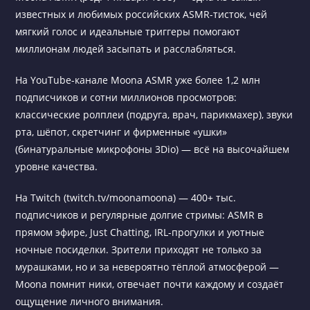
известных и любимых российских ASMR-тисток, чей
мягкий голос и идеальные триггеры помогают
миллионам людей засыпать и расслабляться.
На YouTube-канале Moona ASMR уже более 1,2 млн
подписчиков и сотни миллионов просмотров:
классические ролплеи (подруга, врач, парикмахер), звуки
рта, шёпот, скретчинг и фирменные «ушки»
(бинатуральные микрофоны 3Dio) — всё на высочайшем
уровне качества.
На Twitch (twitch.tv/moonamoona) — 400+ тыс.
подписчиков и регулярные долгие стримы: ASMR в
прямом эфире, Just Chatting, IRL-прогулки и уютные
ночные посиделки. Зрители приходят не только за
мурашками, но и за невероятно тёплой атмосферой —
Moona помнит ники, отвечает почти каждому и создаёт
ощущение личного внимания.