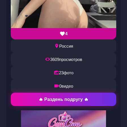
4
Россия
3609
просмотров
23
фото
0
видео
🔥 Раздень подругу 🔥